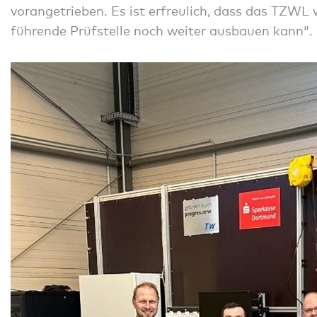
vorangetrieben. Es ist erfreulich, dass das TZWL 
führende Prüfstelle noch weiter ausbauen kann“.